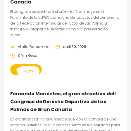
Canaria
El congreso se celebrará el próximo 15 de mayo en el
Paraninfo de la ULPGC como uno de los actos del centenario
de la Federación Interinsular de Fútbol de Las Palma El
Instituto Municipal de Deportes acogió la presentación
oficial...
Atalía Barbuzano
abril 30, 2026
3 Min Read
READ MORE
NEWS
Fernando Morientes, el gran atractivo del I
Congreso de Derecho Deportivo de Las
Palmas de Gran Canaria
La organización ha anunciado que, con la compra de una
entrada, obtienes un 50% de descuento en las entradas para
la Final de la Copa SM La Reina del próximo 16 de mayo El I