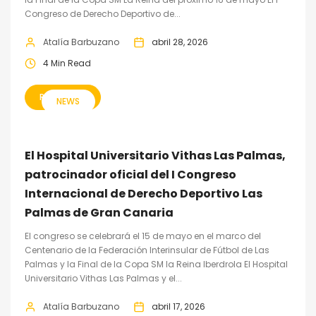
Congreso de Derecho Deportivo de...
Atalía Barbuzano
abril 28, 2026
4 Min Read
READ MORE
NEWS
El Hospital Universitario Vithas Las Palmas,
patrocinador oficial del I Congreso
Internacional de Derecho Deportivo Las
Palmas de Gran Canaria
El congreso se celebrará el 15 de mayo en el marco del
Centenario de la Federación Interinsular de Fútbol de Las
Palmas y la Final de la Copa SM la Reina Iberdrola El Hospital
Universitario Vithas Las Palmas y el...
Atalía Barbuzano
abril 17, 2026