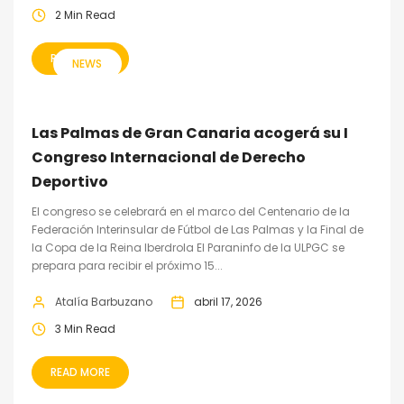
2 Min Read
READ MORE
NEWS
Las Palmas de Gran Canaria acogerá su I
Congreso Internacional de Derecho
Deportivo
El congreso se celebrará en el marco del Centenario de la
Federación Interinsular de Fútbol de Las Palmas y la Final de
la Copa de la Reina Iberdrola El Paraninfo de la ULPGC se
prepara para recibir el próximo 15...
Atalía Barbuzano
abril 17, 2026
3 Min Read
READ MORE