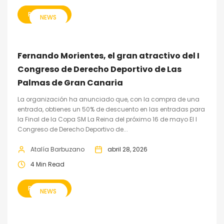
READ MORE
NEWS
Fernando Morientes, el gran atractivo del I
Congreso de Derecho Deportivo de Las
Palmas de Gran Canaria
La organización ha anunciado que, con la compra de una
entrada, obtienes un 50% de descuento en las entradas para
la Final de la Copa SM La Reina del próximo 16 de mayo El I
Congreso de Derecho Deportivo de...
Atalía Barbuzano
abril 28, 2026
4 Min Read
READ MORE
NEWS