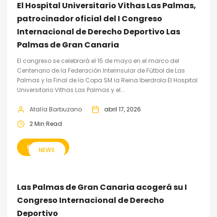
El Hospital Universitario Vithas Las Palmas,
patrocinador oficial del I Congreso
Internacional de Derecho Deportivo Las
Palmas de Gran Canaria
El congreso se celebrará el 15 de mayo en el marco del
Centenario de la Federación Interinsular de Fútbol de Las
Palmas y la Final de la Copa SM la Reina Iberdrola El Hospital
Universitario Vithas Las Palmas y el...
Atalía Barbuzano
abril 17, 2026
2 Min Read
READ MORE
NEWS
Las Palmas de Gran Canaria acogerá su I
Congreso Internacional de Derecho
Deportivo