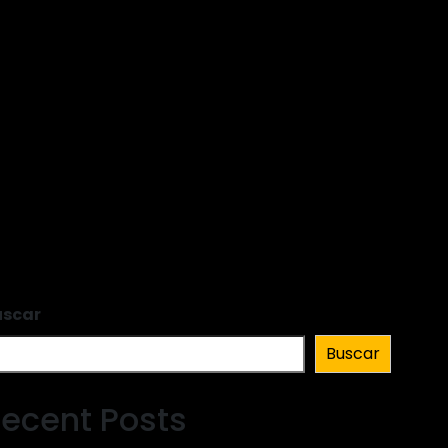
uscar
Buscar
ecent Posts