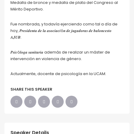
Medalla de bronce y medalla de plata del Congreso al
Mérito Deportivo.
Fue nombrada, y todavía ejerciendo como tal a día de
hoy, 𝑷𝒓𝒆𝒔𝒊𝒅𝒆𝒏𝒕𝒂 𝒅𝒆 𝒍𝒂 𝒂𝒔𝒐𝒄𝒊𝒂𝒄𝒊ó𝒏 𝒅𝒆 𝒋𝒖𝒈𝒂𝒅𝒐𝒓𝒂𝒔 𝒅𝒆 𝒃𝒂𝒍𝒐𝒏𝒄𝒆𝒔𝒕𝒐
𝑨𝑱𝑼𝑩.
𝑷𝒔𝒊𝒄ó𝒍𝒐𝒈𝒂 𝒔𝒂𝒏𝒊𝒕𝒂𝒓𝒊𝒂 además de realizar un máster de
intervención en violencia de género.
Actualmente, docente de psicología en la UCAM.
SHARE THIS SPEAKER
Speaker Details