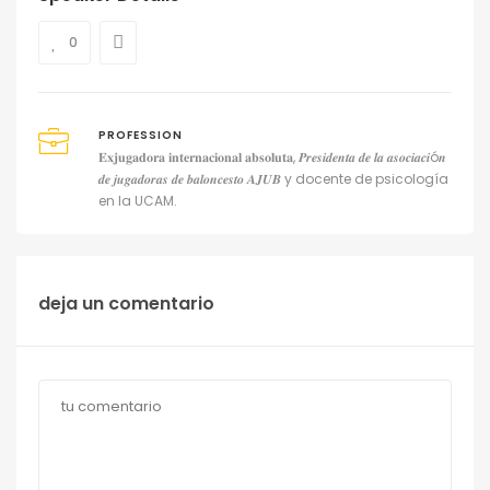
0
PROFESSION
𝐄𝐱𝐣𝐮𝐠𝐚𝐝𝐨𝐫𝐚 𝐢𝐧𝐭𝐞𝐫𝐧𝐚𝐜𝐢𝐨𝐧𝐚𝐥 𝐚𝐛𝐬𝐨𝐥𝐮𝐭𝐚, 𝑷𝒓𝒆𝒔𝒊𝒅𝒆𝒏𝒕𝒂 𝒅𝒆 𝒍𝒂 𝒂𝒔𝒐𝒄𝒊𝒂𝒄𝒊ó𝒏
𝒅𝒆 𝒋𝒖𝒈𝒂𝒅𝒐𝒓𝒂𝒔 𝒅𝒆 𝒃𝒂𝒍𝒐𝒏𝒄𝒆𝒔𝒕𝒐 𝑨𝑱𝑼𝑩 y docente de psicología
en la UCAM.
deja un comentario