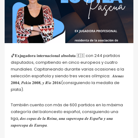
🏀𝐄𝐱𝐣𝐮𝐠𝐚𝐝𝐨𝐫𝐚 𝐢𝐧𝐭𝐞𝐫𝐧𝐚𝐜𝐢𝐨𝐧𝐚𝐥 𝐚𝐛𝐬𝐨𝐥𝐮𝐭𝐚 🇪🇸 con 244 partidos
disputados, compitiendo en cinco europeos y cuatro
mundiales. Capitaneando durante varias ocasiones a la
selección española y siendo tres veces olímpica: 𝑨𝒕𝒆𝒏𝒂𝒔
𝟐𝟎𝟎𝟒, 𝑷𝒆𝒌𝒊𝒏 𝟐𝟎𝟎𝟖, 𝒚 𝑹í𝒐 𝟐𝟎𝟏𝟔(consiguiendo la medalla de
plata).
También cuenta con más de 600 partidos en la máxima
categoría del baloncesto español, consiguiendo una
liga, 𝒅𝒐𝒔 𝒄𝒐𝒑𝒂𝒔 𝒅𝒆 𝒍𝒂 𝑹𝒆𝒊𝒏𝒂, 𝒖𝒏𝒂 𝒔𝒖𝒑𝒆𝒓𝒄𝒐𝒑𝒂 𝒅𝒆 𝑬𝒔𝒑𝒂ñ𝒂 𝒚 𝒖𝒏𝒂
𝒔𝒖𝒑𝒆𝒓𝒄𝒐𝒑𝒂 𝒅𝒆 𝑬𝒖𝒓𝒐𝒑𝒂.