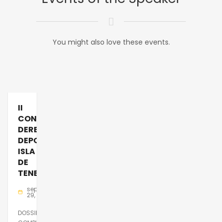
You might also love these events.
II
CONGRESO
DERECHO
DEPORTIVO
ISLA
DE
TENERIFE
septiembre
29, 2025
DOSSIER