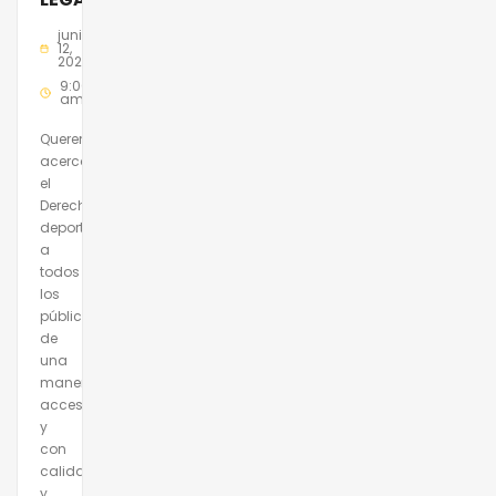
junio
12,
2025
9:00
am
Queremos
acercar
el
Derecho
deportivo
a
todos
los
públicos,
de
una
manera
accesible
y
con
calidad
y