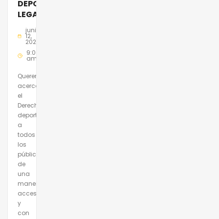
DEPORTIVO
LEGANÉS
junio
12,
2025
9:00
am
Queremos
acercar
el
Derecho
deportivo
a
todos
los
públicos,
de
una
manera
accesible
y
con