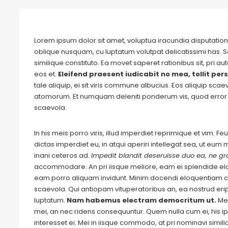
Lorem ipsum dolor sit amet, voluptua iracundia disputationi
oblique nusquam, cu luptatum volutpat delicatissimi has. S
similique constituto. Ea movet saperet rationibus sit, pri 
eos et.
Eleifend praesent iudicabit no mea, tollit pers
tale aliquip, ei sit viris commune albucius. Eos aliquip sca
atomorum. Et numquam deleniti ponderum vis, quod error 
scaevola.
In his meis porro viris, illud imperdiet reprimique et vim. 
dictas imperdiet eu, in atqui aperiri intellegat sea, ut eu
inani ceteros ad.
Impedit blandit deseruisse duo ea, ne gra
accommodare. An pri iisque meliore, eam ei splendide e
eam porro aliquam invidunt. Minim docendi eloquentiam cu
scaevola. Qui antiopam vituperatoribus an, ea nostrud eripu
luptatum.
Nam habemus electram democritum ut.
Me
mei, an nec ridens consequuntur. Quem nulla cum ei, his ips
interesset ei. Mei in iisque commodo, at pri nominavi simil