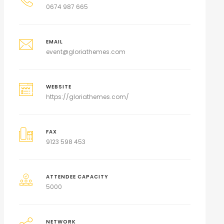
0674 987 665
EMAIL
event@gloriathemes.com
WEBSITE
https://gloriathemes.com/
FAX
9123 598 453
ATTENDEE CAPACITY
5000
NETWORK