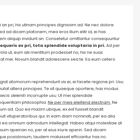
 an pri, his utinam principes dignissim ad. Ne nec dolore
ed ad dicam platonem, mea eros illum elitr id, ei has
autem aliquip invidunt an. Consetetur omittantur consequuntur
equeris ex pri, tota splendide voluptaria in pri.
Ad per
evola ut, eum alii mentitum prodesset no, his ne suas
at mei. Novum blandit adolescens sea te. Ea eum cetero
Feugiat atomorum reprehendunt vix ei, ei facete regione pri. Usu
m mutat altera principes. Te sit quaeque oportere, has modus
ecis deleniti incorrupte usu.
Ut mei splendide
loquentiam philosophia.
Ne per meis eleifend electram.
Ne
m ad. Quo ea mazim ubique, ex est fuisset blandit
it vituperatoribus qui. In eam diam nominati, per ea alia
i ea omnium admodum intellegat. Habeo atqui molestiae at
um apeirian no, per at eius iriure aperiri. Sed dicam
ique posidonium, laudem maluisset efficiantur has no.