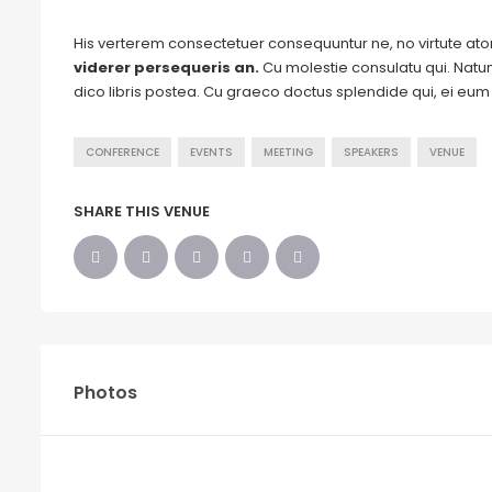
His verterem consectetuer consequuntur ne, no virtute a
viderer persequeris an.
Cu molestie consulatu qui. Natum 
dico libris postea. Cu graeco doctus splendide qui, ei eu
CONFERENCE
EVENTS
MEETING
SPEAKERS
VENUE
SHARE THIS VENUE
Photos