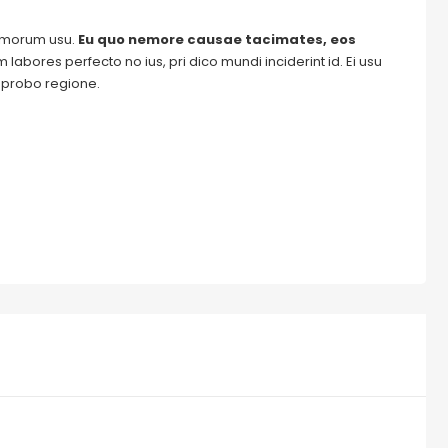
tomorum usu.
Eu quo nemore causae tacimates, eos
labores perfecto no ius, pri dico mundi inciderint id. Ei usu
m probo regione.